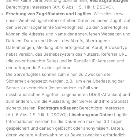
Server keine Verantwortung übernehmen;
Rechtsgrundlagen:
Berechtigte Interessen (Art. 6 Abs. 1 S. 1 lit. f. DSGVO).
Erhebung von Zugriffsdaten und Logfiles:
Wir selbst (bzw.
unser Webhostinganbieter) erheben Daten zu jedem Zugriff auf
den Server (sogenannte Serverlogfiles). Zu den Serverlogfiles
können die Adresse und Name der abgerufenen Webseiten und
Dateien, Datum und Uhrzeit des Abrufs, übertragene
Datenmengen, Meldung über erfolgreichen Abruf, Browsertyp
nebst Version, das Betriebssystem des Nutzers, Referrer URL
(die zuvor besuchte Seite) und im Regelfall IP-Adressen und
der anfragende Provider gehören.
Die Serverlogfiles können zum einen zu Zwecken der
Sicherheit eingesetzt werden, z.B., um eine Überlastung der
Server zu vermeiden (insbesondere im Fall von
missbräuchlichen Angriffen, sogenannten DDoS-Attacken) und
zum anderen, um die Auslastung der Server und ihre Stabilität
sicherzustellen;
Rechtsgrundlagen:
Berechtigte Interessen
(Art. 6 Abs. 1 S. 1 lit. f. DSGVO);
Löschung von Daten:
Logfile-
Informationen werden für die Dauer von maximal 30 Tagen
gespeichert und danach gelöscht oder anonymisiert. Daten,
deren weitere Aufbewahrung zu Beweiszwecken erforderlich